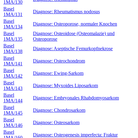
1MA/130
Basel
Diagnose: Rheumatismus nodosus
1MA/131
Basel
Diagnose: Osteoporose, normaler Knochen
1MA/134
Basel
Diagnose: Osteoidose (Osteomalazie) und
1MA/135
Osteoporose
Basel
Diagnose: Aseptische Femurkopfnekrose
1MA/138
Basel
Diagnose: Osteochondrom
1MA/141
Basel
Diagnose: Ewing-Sarkom
1MA/142
Basel
Diagnose: Myxoides Liposarkom
1MA/143
Basel
Diagnose: Embryonales Rhabdomyosarkom
1MA/144
Basel
Diagnose: Chondrosarkom
1MA/145
Basel
Diagnose: Osteosarkom
1MA/146
Basel
Diagnose: Osteogenesis imperfecta: Fraktur
1MA/160