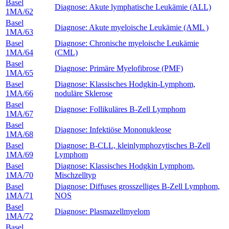
Basel
Diagnose: Akute lymphatische Leukämie (ALL)
1MA/62
Basel
Diagnose: Akute myeloische Leukämie (AML )
1MA/63
Basel
Diagnose: Chronische myeloische Leukämie
1MA/64
(CML)
Basel
Diagnose: Primäre Myelofibrose (PMF)
1MA/65
Basel
Diagnose: Klassisches Hodgkin-Lymphom,
1MA/66
noduläre Sklerose
Basel
Diagnose: Follikuläres B-Zell Lymphom
1MA/67
Basel
Diagnose: Infektiöse Mononukleose
1MA/68
Basel
Diagnose: B-CLL, kleinlymphozytisches B-Zell
1MA/69
Lymphom
Basel
Diagnose: Klassisches Hodgkin Lymphom,
1MA/70
Mischzelltyp
Basel
Diagnose: Diffuses grosszelliges B-Zell Lymphom,
1MA/71
NOS
Basel
Diagnose: Plasmazellmyelom
1MA/72
Basel