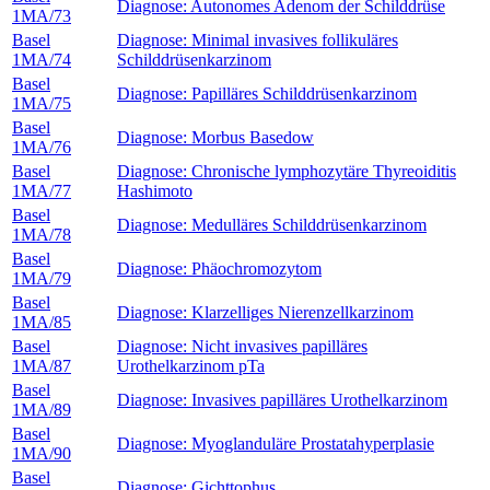
Diagnose: Autonomes Adenom der Schilddrüse
1MA/73
Basel
Diagnose: Minimal invasives follikuläres
1MA/74
Schilddrüsenkarzinom
Basel
Diagnose: Papilläres Schilddrüsenkarzinom
1MA/75
Basel
Diagnose: Morbus Basedow
1MA/76
Basel
Diagnose: Chronische lymphozytäre Thyreoiditis
1MA/77
Hashimoto
Basel
Diagnose: Medulläres Schilddrüsenkarzinom
1MA/78
Basel
Diagnose: Phäochromozytom
1MA/79
Basel
Diagnose: Klarzelliges Nierenzellkarzinom
1MA/85
Basel
Diagnose: Nicht invasives papilläres
1MA/87
Urothelkarzinom pTa
Basel
Diagnose: Invasives papilläres Urothelkarzinom
1MA/89
Basel
Diagnose: Myoglanduläre Prostatahyperplasie
1MA/90
Basel
Diagnose: Gichttophus