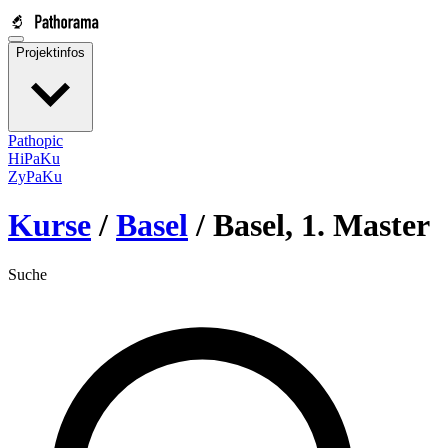
Projektinfos
Pathopic
HiPaKu
ZyPaKu
Kurse
/
Basel
/
Basel, 1. Master
Suche