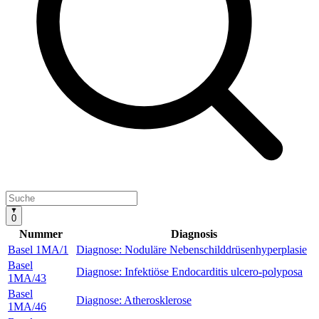
0
Nummer
Diagnosis
Basel 1MA/1
Diagnose: Noduläre Nebenschilddrüsenhyperplasie
Basel
Diagnose: Infektiöse Endocarditis ulcero-polyposa
1MA/43
Basel
Diagnose: Atherosklerose
1MA/46