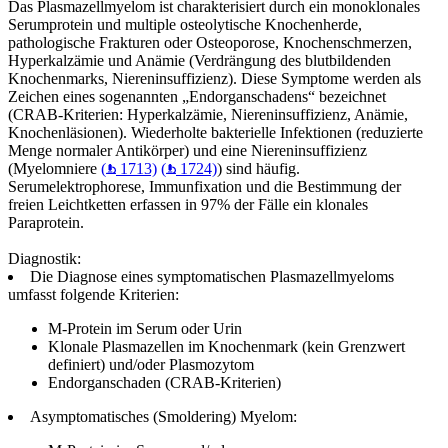
Das Plasmazellmyelom ist charakterisiert durch ein monoklonales
Serumprotein und multiple osteolytische Knochenherde,
pathologische Frakturen oder Osteoporose, Knochenschmerzen,
Hyperkalzämie und Anämie (Verdrängung des blutbildenden
Knochenmarks, Niereninsuffizienz). Diese Symptome werden als
Zeichen eines sogenannten „Endorganschadens“ bezeichnet
(CRAB-Kriterien: Hyperkalzämie, Niereninsuffizienz, Anämie,
Knochenläsionen). Wiederholte bakterielle Infektionen (reduzierte
Menge normaler Antikörper) und eine Niereninsuffizienz
(Myelomniere
(
1713)
(
1724)
) sind häufig.
Serumelektrophorese, Immunfixation und die Bestimmung der
freien Leichtketten erfassen in 97% der Fälle ein klonales
Paraprotein.
Diagnostik:
Die Diagnose eines symptomatischen Plasmazellmyeloms
umfasst folgende Kriterien:
M-Protein im Serum oder Urin
Klonale Plasmazellen im Knochenmark (kein Grenzwert
definiert) und/oder Plasmozytom
Endorganschaden (CRAB-Kriterien)
Asymptomatisches (Smoldering) Myelom: