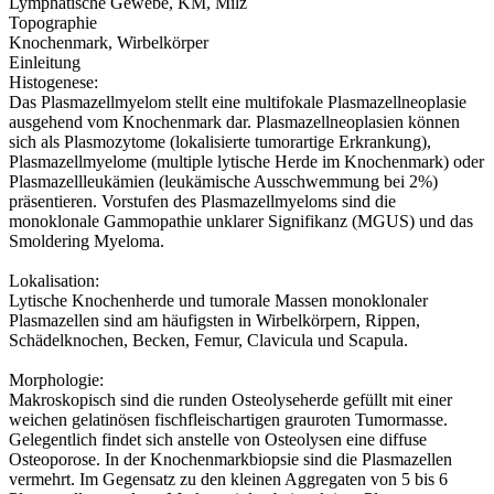
Lymphatische Gewebe, KM, Milz
Topographie
Knochenmark, Wirbelkörper
Einleitung
Histogenese:
Das Plasmazellmyelom stellt eine multifokale Plasmazellneoplasie
ausgehend vom Knochenmark dar. Plasmazellneoplasien können
sich als Plasmozytome (lokalisierte tumorartige Erkrankung),
Plasmazellmyelome (multiple lytische Herde im Knochenmark) oder
Plasmazellleukämien (leukämische Ausschwemmung bei 2%)
präsentieren. Vorstufen des Plasmazellmyeloms sind die
monoklonale Gammopathie unklarer Signifikanz (MGUS) und das
Smoldering Myeloma.
Lokalisation:
Lytische Knochenherde und tumorale Massen monoklonaler
Plasmazellen sind am häufigsten in Wirbelkörpern, Rippen,
Schädelknochen, Becken, Femur, Clavicula und Scapula.
Morphologie:
Makroskopisch sind die runden Osteolyseherde gefüllt mit einer
weichen gelatinösen fischfleischartigen grauroten Tumormasse.
Gelegentlich findet sich anstelle von Osteolysen eine diffuse
Osteoporose. In der Knochenmarkbiopsie sind die Plasmazellen
vermehrt. Im Gegensatz zu den kleinen Aggregaten von 5 bis 6