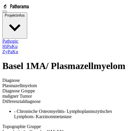
Projektinfos
Pathopic
HiPaKu
ZyPaKu
Basel 1MA/
Plasmazellmyelom
Diagnose
Plasmazellmyelom
Diagnose Gruppe
maligner Tumor
Differenzialdiagnose
- Chronische Osteomyelitis- Lymphoplasmozytisches
Lymphom- Karzinommetastase
Topographie Gruppe