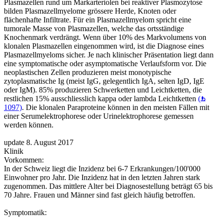
Plasmazellen rund um Markarteriolen bei reaktiver Plasmozytose
bilden Plasmazellmyelome grössere Herde, Knoten oder
flächenhafte Infiltrate. Für ein Plasmazellmyelom spricht eine
tumorale Masse von Plasmazellen, welche das ortsständige
Knochenmark verdrängt. Wenn über 10% des Markvolumens von
klonalen Plasmazellen eingenommen wird, ist die Diagnose eines
Plasmazellmyeloms sicher. Je nach klinischer Präsentation liegt dann
eine symptomatische oder asymptomatische Verlaufsform vor. Die
neoplastischen Zellen produzieren meist monotypische
zytoplasmatische Ig (meist IgG, gelegentlich IgA, selten IgD, IgE
oder IgM). 85% produzieren Schwerketten und Leichtketten, die
restlichen 15% ausschliesslich kappa oder lambda Leichtketten
(
1097)
. Die klonalen Paraproteine können in den meisten Fällen mit
einer Serumelektrophorese oder Urinelektrophorese gemessen
werden können.
update 8. August 2017
Klinik
Vorkommen:
In der Schweiz liegt die Inzidenz bei 6-7 Erkrankungen/100'000
Einwohner pro Jahr. Die Inzidenz hat in den letzten Jahren stark
zugenommen. Das mittlere Alter bei Diagnosestellung beträgt 65 bis
70 Jahre. Frauen und Männer sind fast gleich häufig betroffen.
Symptomatik: