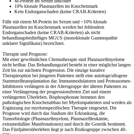
M-Protein im Serum und/oder
10% klonale Plasmazellen im Knochenmark
Kein Endorganschaden (keine CRAB-Kriterien)
Fälle mit einem M-Protein im Serum und <10% klonale
Plasmazellen im Knochenmark werden bei fehlendem
Endorganschaden (keine CRAB-Kriterien) als nicht
behandlungsbedürftiges MGUS (monoklonale Gammopathie
unklarer Signifikanz) bezeichnet.
Therapie und Prognose:
Mit einer gewöhnlichen Chemotherapie sind Plasmazellmyelome
nicht heilbar. Das Behandlungsziel besteht in einer möglichst langen
Zeit bis zur nächsten Progression. Die einzige kurative
Therapieoption bei jüngeren Patienten stellt eine autologe/allogene
Stammzelltransplantation dar. Immunmodulatoren und Proteasomen-
Inhibitoren verlängern in der Altersgruppe der älteren Patienten zu
einer Verlängerung der progressionsfreien Ziet und einem
verlängerten Überleben. Bisphosphonate hemmen den
pathologischen Knochenabbau bei Myelompatienten und werden als
Ergänzung zur myelomspezifischen Therapie eingesetzt. Die
Prognose wird durch das Stadium der Erkrankung, die
Tumorbiologie (Plasmazellmyelom, Plasmazellleukämie,
extramedulläre Manifestationen) und durch die Genetik bestimmt.
Das Fünfjahresüberleben liegt je nach Risikogruppe zwischen 40-