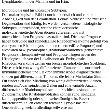
Lymphknoten, in der Mamma und im Hirn.
Morphologie und histologische Subtypen:
Das makroskopische Bild ist uncharakteristisch und variiert in
Abhängigkeit von der Lokalisation. Fokale Nekrosen und zystische
Degeneration sind häufig. Es werden verschiedene histologische
Subtypen unterschieden, welche charakteristische
molekulargenetische Aberrationen aufweisen und mit
unterschiedlichen Prognosen assoziiert sind. Die beste Prognose
haben botryoide und spindelzellige Rhabdomyosarkome gefolgt von
embryonalen Rhabdomyosarkomen (intermediäre Prognose) und
alveolären bzw. pleomorphen Rhabdomyosarkomen (schlechteste
Prognose). Therapieantwort und Prognose hängen neben der
Histologie auch von der Lokalisation ab. Embryonale
Rhabdomyosarkome zeigen ein breites morphologisches Spektrum.
Dieses reicht von wenig differenzierten Tumoren, die nur mittels
Immunhistochemie und Elektronenmikroskopie diagnostizierbar
sind zu gut differenzierten Tumoren, die fetaler Muskulatur ähneln.
Oft findet sich eine Mischung von wenig differenzierten kleinen,
runden und/oder spindeligen Zellen und eine variable Anzahl
differenzierter Rhabdomyoblasten mit reichlich eosinophilem
Zytoplasma. Die Rhabdomyoblasten können rund, spindelig,
kaulquappenförmig oder spinnwebenförmig sein. Besser
differenzierte Zellen enthalten reichlich Zytoplasma mit
Querstreifung, welche allerdings teilweise nur