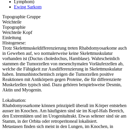
Lymphom)
Ewing Sarkom
Topographie Gruppe
Weichteile
Topographie
Weichteile Kopf
Einleitung
Histogenese:
Trotz Skelettmuskeldifferenzierung treten Rhabdomyosarkome auch
in Geweben auf, wo normalerweise keine Skelettmuskulatur
vorhanden ist (Ductus choledochus, Harnblase). Wahrscheinlich
stammen die Tumorzellen von mesenchymalen Vorläuferzellen ab,
welche die Fähigkeit zur Ausdifferenzierung in Skelettmuskulatur
haben. Immunhistochemisch zeigen die Tumorzellen positive
Reaktionen mit Antikörpern gegen Proteine, die für differenzierte
Muskelzellen typisch sind. Dazu gehören beispielsweise Desmin,
Aktin und Myogenin.
Lokalisation:
Rhabdomyosarkome können prinzipiell überall im Körper entstehen
ausser im Knochen. Am häufigsten sind sie im Kopf-Hals Bereich,
den Extremitäten und im Urogenitaltrakt. Etwas seltener sind sie am
Stamm, in der Orbita oder retroperitoneal lokalisiert.
Metastasen finden sich meist in den Lungen, im Knochen, in