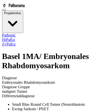
Projektinfos
Pathopic
HiPaKu
ZyPaKu
Basel 1MA/
Embryonales
Rhabdomyosarkom
Diagnose
Embryonales Rhabdomyosarkom
Diagnose Gruppe
maligner Tumor
Differenzialdiagnose
Small Blue Round Cell Tumor (Neuroblastom
Ewing Sarkom / PNET