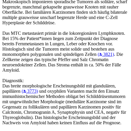
Makroskopisch imponieren sporadische Tumoren als solitäre, scharf
begrenzte, manchmal gekapselte grauweisse Knoten mit rauher
Oberfläche. Bei familiären Karzinomen finden sich häufig bilaterale
multiple grauweisse unscharf begrenzte Herde und eine C-Zell
Hyperplasie der Schilddrüse.
Das MTC metastasiert primär in die lokoregionären Lymphknoten.
Bei 15% der Patient*innen liegen zum Zeitpunkt der Diagnose
bereits Fernmetastasen in Lungen, Leber oder Knochen vor.
Histologisch sind die Tumoren meist solide und bestehen aus
monomorphen polygonalen und spindeligen Zellen
(
3821)
. Die
Zellkerne zeigen das typische Pfeffer und Salz Chromatin
neuroendokriner Zellen. Das Stroma enthält in ca. 50% der Fälle
Amyloid.
Diagnostik:
Das breite morphologische Erscheinungsbild mit glandulären,
papillären
(
3773)
und oxyphilen Varianten macht den Einsatz
immunhistochemischer Methoden obligat bei Schilddrüsentumoren
mit ungewöhnlicher Morphologie (medulläre Karzinome sind im
Gegensatz zu follikulären und papillären Karzinomen positiv für
Calcitonin, Chromogranin A, Synaptophysin und CEA, negativ für
Thyreoglobulin). Das histologische Erscheinungsbild und der
Nachweis von Amyloid haben keinen Einfluss auf die Prognose.