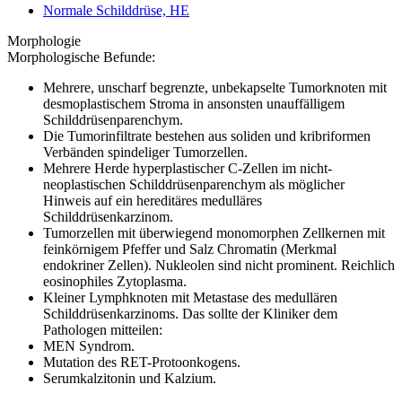
Normale Schilddrüse, HE
Morphologie
Morphologische Befunde:
Mehrere, unscharf begrenzte, unbekapselte Tumorknoten mit
desmoplastischem Stroma in ansonsten unauffälligem
Schilddrüsenparenchym.
Die Tumorinfiltrate bestehen aus soliden und kribriformen
Verbänden spindeliger Tumorzellen.
Mehrere Herde hyperplastischer C-Zellen im nicht-
neoplastischen Schilddrüsenparenchym als möglicher
Hinweis auf ein hereditäres medulläres
Schilddrüsenkarzinom.
Tumorzellen mit überwiegend monomorphen Zellkernen mit
feinkörnigem Pfeffer und Salz Chromatin (Merkmal
endokriner Zellen). Nukleolen sind nicht prominent. Reichlich
eosinophiles Zytoplasma.
Kleiner Lymphknoten mit Metastase des medullären
Schilddrüsenkarzinoms. Das sollte der Kliniker dem
Pathologen mitteilen:
MEN Syndrom.
Mutation des RET-Protoonkogens.
Serumkalzitonin und Kalzium.