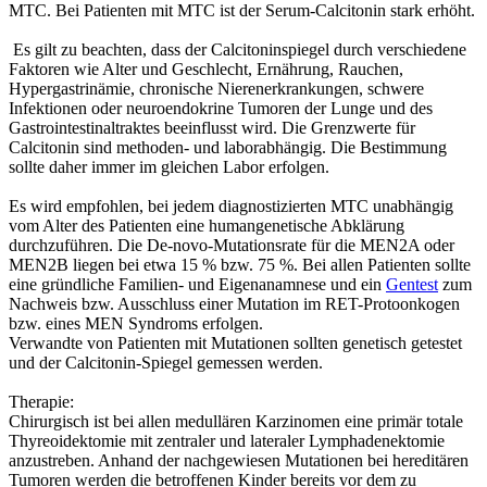
MTC. Bei Patienten mit MTC ist der Serum-Calcitonin stark erhöht.
Es gilt zu beachten, dass der Calcitoninspiegel durch verschiedene
Faktoren wie Alter und Geschlecht, Ernährung, Rauchen,
Hypergastrinämie, chronische Nierenerkrankungen, schwere
Infektionen oder neuroendokrine Tumoren der Lunge und des
Gastrointestinaltraktes beeinflusst wird. Die Grenzwerte für
Calcitonin sind methoden- und laborabhängig. Die Bestimmung
sollte daher immer im gleichen Labor erfolgen.
Es wird empfohlen, bei jedem diagnostizierten MTC unabhängig
vom Alter des Patienten eine humangenetische Abklärung
durchzuführen. Die De-novo-Mutationsrate für die MEN2A oder
MEN2B liegen bei etwa 15 % bzw. 75 %. Bei allen Patienten sollte
eine gründliche Familien- und Eigenanamnese und ein
Gentest
zum
Nachweis bzw. Ausschluss einer Mutation im RET-Protoonkogen
bzw. eines MEN Syndroms erfolgen.
Verwandte von Patienten mit Mutationen sollten genetisch getestet
und der Calcitonin-Spiegel gemessen werden.
Therapie:
Chirurgisch ist bei allen medullären Karzinomen eine primär totale
Thyreoidektomie mit zentraler und lateraler Lymphadenektomie
anzustreben. Anhand der nachgewiesen Mutationen bei hereditären
Tumoren werden die betroffenen Kinder bereits vor dem zu