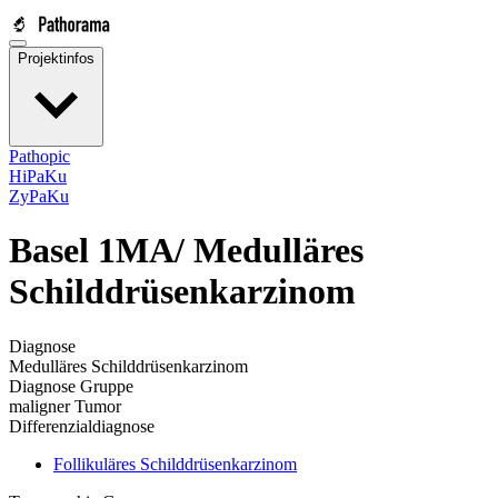
Projektinfos
Pathopic
HiPaKu
ZyPaKu
Basel 1MA/
Medulläres
Schilddrüsenkarzinom
Diagnose
Medulläres Schilddrüsenkarzinom
Diagnose Gruppe
maligner Tumor
Differenzialdiagnose
Follikuläres Schilddrüsenkarzinom