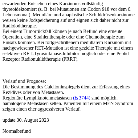
erwartenden Entstehen eines Karzinoms vollständig
thyreoidektomiert (z. B. bei Mutationen am Codon 918 vor dem 6.
Lebensmonat). Medulläre und anaplastische Schilddrüsenkarzinome
weisen keine Jodspeicherung auf und eignen sich daher nicht zur
Radiojodtherapie.
Bei einem Tumorrückfall können je nach Befund eine erneute
Operation, eine Strahlentherapie oder eine Chemotherapie zum
Einsatz kommen. Bei fortgeschrittenem medullärem Karzinom mit
nachgewiesener RET-Mutation ist eine gezielte Therapie mit einem
selektiven RET-Tyrosinkinase-Inhibitor möglich oder eine Peptid
Rezeptor Radionuklidtherapie (PRRT).
Verlauf und Prognose:
Die Bestimmung des Calcitoninspiegels dient zur Erfassung eines
Rezidives oder von Metastasen.
Regionäre Lymphknotenmetastasen
(
3744)
sind möglich,
hämatogene Metastasen selten. Patienten mit einem MEN Syndrom
zeigen einen eher aggressiveren Verlauf.
update 30. August 2023
Normalbefund