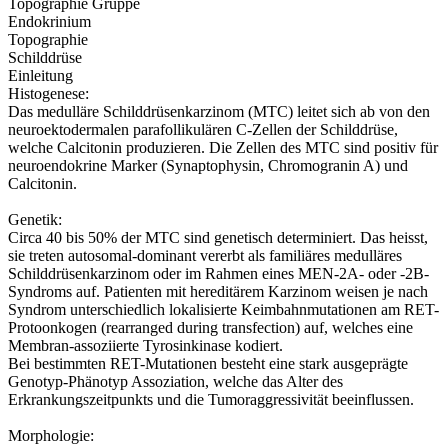
Topographie Gruppe
Endokrinium
Topographie
Schilddrüse
Einleitung
Histogenese:
Das medulläre Schilddrüsenkarzinom (MTC) leitet sich ab von den
neuroektodermalen parafollikulären C-Zellen der Schilddrüse,
welche Calcitonin produzieren. Die Zellen des MTC sind positiv für
neuroendokrine Marker (Synaptophysin, Chromogranin A) und
Calcitonin.
Genetik:
Circa 40 bis 50% der MTC sind genetisch determiniert. Das heisst,
sie treten autosomal-dominant vererbt als familiäres medulläres
Schilddrüsenkarzinom oder im Rahmen eines MEN-2A- oder -2B-
Syndroms auf. Patienten mit hereditärem Karzinom weisen je nach
Syndrom unterschiedlich lokalisierte Keimbahnmutationen am RET-
Protoonkogen (rearranged during transfection) auf, welches eine
Membran-assoziierte Tyrosinkinase kodiert.
Bei bestimmten RET-Mutationen besteht eine stark ausgeprägte
Genotyp-Phänotyp Assoziation, welche das Alter des
Erkrankungszeitpunkts und die Tumoraggressivität beeinflussen.
Morphologie: