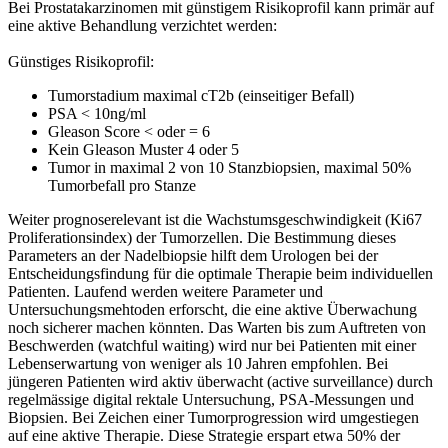
Bei Prostatakarzinomen mit günstigem Risikoprofil kann primär auf
eine aktive Behandlung verzichtet werden:
Günstiges Risikoprofil:
Tumorstadium maximal cT2b (einseitiger Befall)
PSA < 10ng/ml
Gleason Score < oder = 6
Kein Gleason Muster 4 oder 5
Tumor in maximal 2 von 10 Stanzbiopsien, maximal 50%
Tumorbefall pro Stanze
Weiter prognoserelevant ist die Wachstumsgeschwindigkeit (Ki67
Proliferationsindex) der Tumorzellen. Die Bestimmung dieses
Parameters an der Nadelbiopsie hilft dem Urologen bei der
Entscheidungsfindung für die optimale Therapie beim individuellen
Patienten. Laufend werden weitere Parameter und
Untersuchungsmehtoden erforscht, die eine aktive Überwachung
noch sicherer machen könnten. Das Warten bis zum Auftreten von
Beschwerden (watchful waiting) wird nur bei Patienten mit einer
Lebenserwartung von weniger als 10 Jahren empfohlen. Bei
jüngeren Patienten wird aktiv überwacht (active surveillance) durch
regelmässige digital rektale Untersuchung, PSA-Messungen und
Biopsien. Bei Zeichen einer Tumorprogression wird umgestiegen
auf eine aktive Therapie. Diese Strategie erspart etwa 50% der