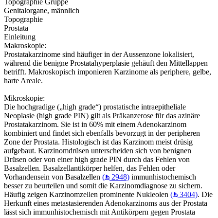
Topographie Gruppe
Genitalorgane, männlich
Topographie
Prostata
Einleitung
Makroskopie:
Prostatakarzinome sind häufiger in der Aussenzone lokalisiert,
während die benigne Prostatahyperplasie gehäuft den Mittellappen
betrifft. Makroskopisch imponieren Karzinome als periphere, gelbe,
harte Areale.
Mikroskopie:
Die hochgradige („high grade“) prostatische intraepitheliale
Neoplasie (high grade PIN) gilt als Präkanzerose für das azinäre
Prostatakarzinom. Sie ist in 60% mit einem Adenokarzinom
kombiniert und findet sich ebenfalls bevorzugt in der peripheren
Zone der Prostata. Histologisch ist das Karzinom meist drüsig
aufgebaut. Karzinomdrüsen unterscheiden sich von benignen
Drüsen oder von einer high grade PIN durch das Fehlen von
Basalzellen. Basalzellantikörper helfen, das Fehlen oder
Vorhandensein von Basalzellen
(
2948)
immunhistochemisch
besser zu beurteilen und somit die Karzinomdiagnose zu sichern.
Häufig zeigen Karzinomzellen prominente Nukleolen
(
3404)
. Die
Herkunft eines metastasierenden Adenokarzinoms aus der Prostata
lässt sich immunhistochemisch mit Antikörpern gegen Prostata