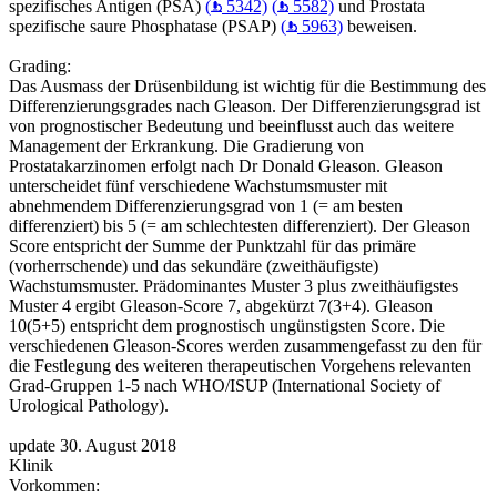
spezifisches Antigen (PSA)
(
5342)
(
5582)
und Prostata
spezifische saure Phosphatase (PSAP)
(
5963)
beweisen.
Grading:
Das Ausmass der Drüsenbildung ist wichtig für die Bestimmung des
Differenzierungsgrades nach Gleason. Der Differenzierungsgrad ist
von prognostischer Bedeutung und beeinflusst auch das weitere
Management der Erkrankung. Die Gradierung von
Prostatakarzinomen erfolgt nach Dr Donald Gleason. Gleason
unterscheidet fünf verschiedene Wachstumsmuster mit
abnehmendem Differenzierungsgrad von 1 (= am besten
differenziert) bis 5 (= am schlechtesten differenziert). Der Gleason
Score entspricht der Summe der Punktzahl für das primäre
(vorherrschende) und das sekundäre (zweithäufigste)
Wachstumsmuster. Prädominantes Muster 3 plus zweithäufigstes
Muster 4 ergibt Gleason-Score 7, abgekürzt 7(3+4). Gleason
10(5+5) entspricht dem prognostisch ungünstigsten Score. Die
verschiedenen Gleason-Scores werden zusammengefasst zu den für
die Festlegung des weiteren therapeutischen Vorgehens relevanten
Grad-Gruppen 1-5 nach WHO/ISUP (International Society of
Urological Pathology).
update 30. August 2018
Klinik
Vorkommen: