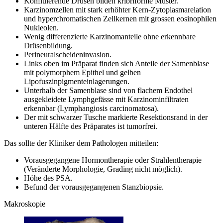
Konfluierende Drüsen bilden kribriforme Muster.
Karzinomzellen mit stark erhöhter Kern-Zytoplasmarelation
und hyperchromatischen Zellkernen mit grossen eosinophilen
Nukleolen.
Wenig differenzierte Karzinomanteile ohne erkennbare
Drüsenbildung.
Perineuralscheideninvasion.
Links oben im Präparat finden sich Anteile der Samenblase
mit polymorphem Epithel und gelben
Lipofuszinpigmenteinlagerungen.
Unterhalb der Samenblase sind von flachem Endothel
ausgekleidete Lymphgefässe mit Karzinominfiltraten
erkennbar (Lymphangiosis carcinomatosa).
Der mit schwarzer Tusche markierte Resektionsrand in der
unteren Hälfte des Präparates ist tumorfrei.
Das sollte der Kliniker dem Pathologen mitteilen:
Vorausgegangene Hormontherapie oder Strahlentherapie
(Veränderte Morphologie, Grading nicht möglich).
Höhe des PSA.
Befund der vorausgegangenen Stanzbiopsie.
Makroskopie