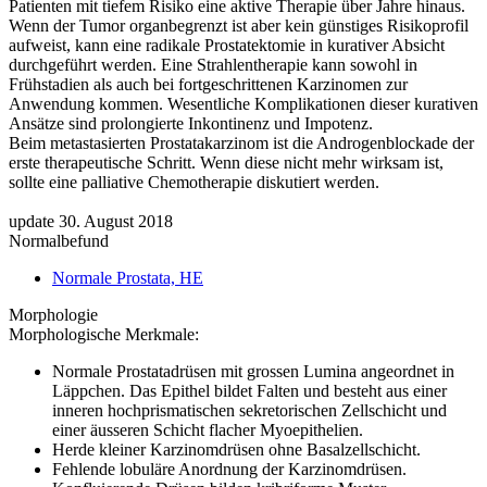
Patienten mit tiefem Risiko eine aktive Therapie über Jahre hinaus.
Wenn der Tumor organbegrenzt ist aber kein günstiges Risikoprofil
aufweist, kann eine radikale Prostatektomie in kurativer Absicht
durchgeführt werden. Eine Strahlentherapie kann sowohl in
Frühstadien als auch bei fortgeschrittenen Karzinomen zur
Anwendung kommen. Wesentliche Komplikationen dieser kurativen
Ansätze sind prolongierte Inkontinenz und Impotenz.
Beim metastasierten Prostatakarzinom ist die Androgenblockade der
erste therapeutische Schritt. Wenn diese nicht mehr wirksam ist,
sollte eine palliative Chemotherapie diskutiert werden.
update 30. August 2018
Normalbefund
Normale Prostata, HE
Morphologie
Morphologische Merkmale:
Normale Prostatadrüsen mit grossen Lumina angeordnet in
Läppchen. Das Epithel bildet Falten und besteht aus einer
inneren hochprismatischen sekretorischen Zellschicht und
einer äusseren Schicht flacher Myoepithelien.
Herde kleiner Karzinomdrüsen ohne Basalzellschicht.
Fehlende lobuläre Anordnung der Karzinomdrüsen.