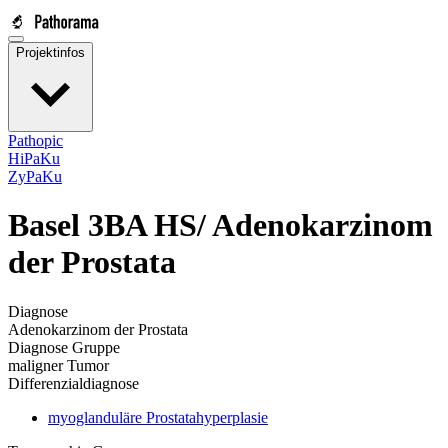
Projektinfos
Pathopic
HiPaKu
ZyPaKu
Basel 3BA HS/
Adenokarzinom
der Prostata
Diagnose
Adenokarzinom der Prostata
Diagnose Gruppe
maligner Tumor
Differenzialdiagnose
myoglanduläre Prostatahyperplasie