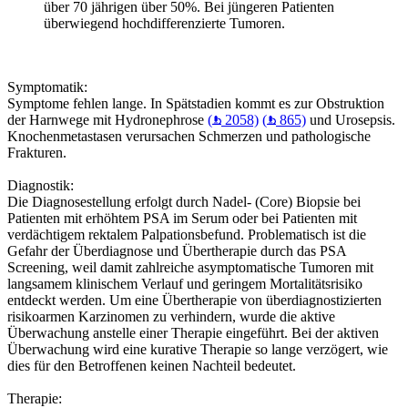
über 70 jährigen über 50%. Bei jüngeren Patienten
überwiegend hochdifferenzierte Tumoren.
Symptomatik:
Symptome fehlen lange. In Spätstadien kommt es zur Obstruktion
der Harnwege mit Hydronephrose
(
2058)
(
865)
und Urosepsis.
Knochenmetastasen verursachen Schmerzen und pathologische
Frakturen.
Diagnostik:
Die Diagnosestellung erfolgt durch Nadel- (Core) Biopsie bei
Patienten mit erhöhtem PSA im Serum oder bei Patienten mit
verdächtigem rektalem Palpationsbefund. Problematisch ist die
Gefahr der Überdiagnose und Übertherapie durch das PSA
Screening, weil damit zahlreiche asymptomatische Tumoren mit
langsamem klinischem Verlauf und geringem Mortalitätsrisiko
entdeckt werden. Um eine Übertherapie von überdiagnostizierten
risikoarmen Karzinomen zu verhindern, wurde die aktive
Überwachung anstelle einer Therapie eingeführt. Bei der aktiven
Überwachung wird eine kurative Therapie so lange verzögert, wie
dies für den Betroffenen keinen Nachteil bedeutet.
Therapie: