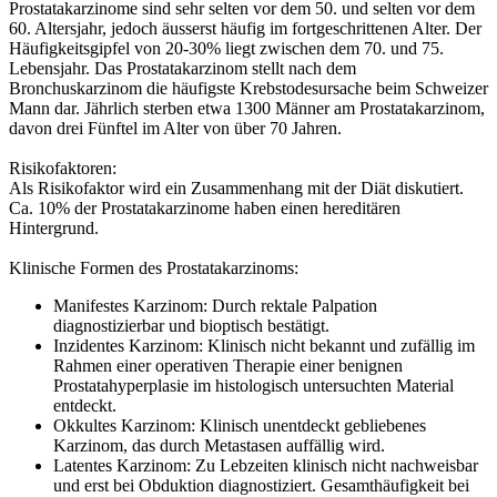
Prostatakarzinome sind sehr selten vor dem 50. und selten vor dem
60. Altersjahr, jedoch äusserst häufig im fortgeschrittenen Alter. Der
Häufigkeitsgipfel von 20-30% liegt zwischen dem 70. und 75.
Lebensjahr. Das Prostatakarzinom stellt nach dem
Bronchuskarzinom die häufigste Krebstodesursache beim Schweizer
Mann dar. Jährlich sterben etwa 1300 Männer am Prostatakarzinom,
davon drei Fünftel im Alter von über 70 Jahren.
Risikofaktoren:
Als Risikofaktor wird ein Zusammenhang mit der Diät diskutiert.
Ca. 10% der Prostatakarzinome haben einen hereditären
Hintergrund.
Klinische Formen des Prostatakarzinoms:
Manifestes Karzinom: Durch rektale Palpation
diagnostizierbar und bioptisch bestätigt.
Inzidentes Karzinom: Klinisch nicht bekannt und zufällig im
Rahmen einer operativen Therapie einer benignen
Prostatahyperplasie im histologisch untersuchten Material
entdeckt.
Okkultes Karzinom: Klinisch unentdeckt gebliebenes
Karzinom, das durch Metastasen auffällig wird.
Latentes Karzinom: Zu Lebzeiten klinisch nicht nachweisbar
und erst bei Obduktion diagnostiziert. Gesamthäufigkeit bei