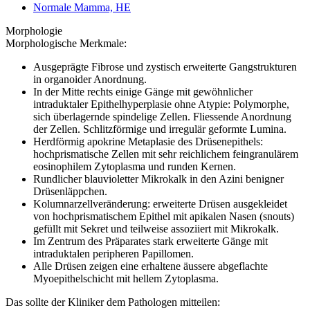
Normale Mamma, HE
Morphologie
Morphologische Merkmale:
Ausgeprägte Fibrose und zystisch erweiterte Gangstrukturen
in organoider Anordnung.
In der Mitte rechts einige Gänge mit gewöhnlicher
intraduktaler Epithelhyperplasie ohne Atypie: Polymorphe,
sich überlagernde spindelige Zellen. Fliessende Anordnung
der Zellen. Schlitzförmige und irregulär geformte Lumina.
Herdförmig apokrine Metaplasie des Drüsenepithels:
hochprismatische Zellen mit sehr reichlichem feingranulärem
eosinophilem Zytoplasma und runden Kernen.
Rundlicher blauvioletter Mikrokalk in den Azini benigner
Drüsenläppchen.
Kolumnarzellveränderung: erweiterte Drüsen ausgekleidet
von hochprismatischem Epithel mit apikalen Nasen (snouts)
gefüllt mit Sekret und teilweise assoziiert mit Mikrokalk.
Im Zentrum des Präparates stark erweiterte Gänge mit
intraduktalen peripheren Papillomen.
Alle Drüsen zeigen eine erhaltene äussere abgeflachte
Myoepithelschicht mit hellem Zytoplasma.
Das sollte der Kliniker dem Pathologen mitteilen: