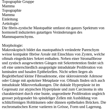
Topographie Gruppe
Mamma
Topographie
Mamma
Einleitung
Aetiologie:
Die fibrös-zystische Mastopathie umfasst ein ganzes Spektrum von
hormonell induzierten gutartigen Veränderungen des
Mammaparenchyms.
Morphologie:
Makroskopisch bildet das mastopathisch veränderte Parenchym
weisse kompakte fibröse Areale mit Einschluss von Zysten, welche
oftmals eingedicktes Sekret enthalten. Neben einer Stromafibrose
und zystisch ausgeweiteten Gängen mit Sekretretention findet sich
oft eine unterschiedlich ausgeprägte intraduktale Proliferation von
luminalen und basalen Epithelzellen. Nicht selten liegen als
Begleitbefund kleine Fibroadenome, eine sklerosierende Adenose
oder Gänge mit apokriner Metaplasie vor. Oftmals finden sich auch
intraduktale Mikroverkalkungen. Die duktale Hyperplasie ist im
Gegensatz zur atypischen Hyperplasie und zum Carcinoma in situ
charakterisiert durch eine bunte, ungeordnete Proliferation ungleich
grosser polygonaler bis spindeliger Zellen mit Ausbildung von
schlitzförmigen Hohlräumen oder dünnen epithelialen Brücken. Die
euchromatischen Kerne variieren in Grösse, Form und Lagerung.