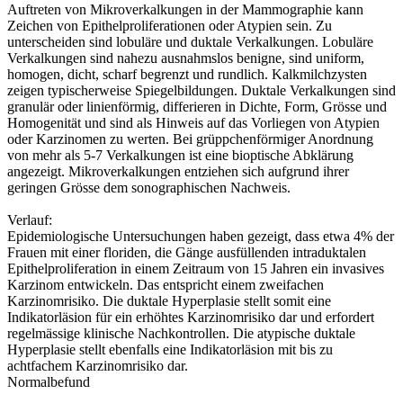
Auftreten von Mikroverkalkungen in der Mammographie kann
Zeichen von Epithelproliferationen oder Atypien sein. Zu
unterscheiden sind lobuläre und duktale Verkalkungen. Lobuläre
Verkalkungen sind nahezu ausnahmslos benigne, sind uniform,
homogen, dicht, scharf begrenzt und rundlich. Kalkmilchzysten
zeigen typischerweise Spiegelbildungen. Duktale Verkalkungen sind
granulär oder linienförmig, differieren in Dichte, Form, Grösse und
Homogenität und sind als Hinweis auf das Vorliegen von Atypien
oder Karzinomen zu werten. Bei grüppchenförmiger Anordnung
von mehr als 5-7 Verkalkungen ist eine bioptische Abklärung
angezeigt. Mikroverkalkungen entziehen sich aufgrund ihrer
geringen Grösse dem sonographischen Nachweis.
Verlauf:
Epidemiologische Untersuchungen haben gezeigt, dass etwa 4% der
Frauen mit einer floriden, die Gänge ausfüllenden intraduktalen
Epithelproliferation in einem Zeitraum von 15 Jahren ein invasives
Karzinom entwickeln. Das entspricht einem zweifachen
Karzinomrisiko. Die duktale Hyperplasie stellt somit eine
Indikatorläsion für ein erhöhtes Karzinomrisiko dar und erfordert
regelmässige klinische Nachkontrollen. Die atypische duktale
Hyperplasie stellt ebenfalls eine Indikatorläsion mit bis zu
achtfachem Karzinomrisiko dar.
Normalbefund