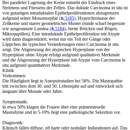
Bei paralleler Lagerung der Kerne entsteht der Eindruck eines
Strömens und Fliessens der Zellen. Das duktale Carcinoma in situ ist
von gutartigen intraduktalen Epithelproliferationen abzugrenzen
aufgrund seiner Monomorphie
(
5185)
, Hyperchromasie der
Zellkerne und starrer geometrischer Muster (runde scharf begrenzte
wie ausgestanzte Lumina
(
5184)
, breite Brücken und Bögen,
Mikropapillen). Eine intraduktale Epithelproliferation mit Atypie
wird dann diagnostiziert, wenn nur ein Teil der Gänge oder
Läppchen die typischen Veränderungen eines Carcinoma in situ
zeigt. Die Abgrenzung der atypischen Hyperplasie von der
Hyperplasie ohne Atypie erfolgt aufgrund qualitativer Merkmale
und die Abgrenzung der Hyperplasie mit Atypie vom Carcinoma in
situ aufgrund quantitativer Merkmale.
Klinik
Vorkommen:
Die Häufigkeit liegt in Autopsiestudien bei 58%. Die Mastopathie
tritt zwischen dem 30. und 50. Lebensjahr auf und entwickelt sich
langsam über Monate oder Jahre.
Symptomatik:
In etwa 50% klagen die Frauen über eine prämenstruelle
Mastodynie und in 5-10% liegt eine pathologische Sekretion vor.
Diagnostik:
Klinisch fallen diffuse, oft harte oder noduläre Indurationen auf. Das