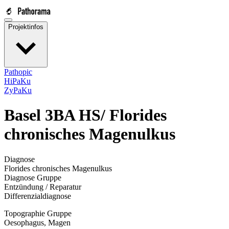
Projektinfos
Pathopic
HiPaKu
ZyPaKu
Basel 3BA HS/
Florides
chronisches Magenulkus
Diagnose
Florides chronisches Magenulkus
Diagnose Gruppe
Entzündung / Reparatur
Differenzialdiagnose
Topographie Gruppe
Oesophagus, Magen