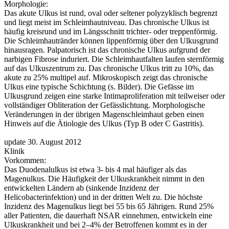
Morphologie:
Das akute Ulkus ist rund, oval oder seltener polyzyklisch begrenzt
und liegt meist im Schleimhautniveau. Das chronische Ulkus ist
häufig kreisrund und im Längsschnitt trichter- oder treppenförmig.
Die Schleimhautränder können lippenförmig über den Ulkusgrund
hinausragen. Palpatorisch ist das chronische Ulkus aufgrund der
narbigen Fibrose induriert. Die Schleimhautfalten laufen sternförmig
auf das Ulkuszentrum zu. Das chronische Ulkus tritt zu 10%, das
akute zu 25% multipel auf. Mikroskopisch zeigt das chronische
Ulkus eine typische Schichtung (s. Bilder). Die Gefässe im
Ulkusgrund zeigen eine starke Intimaproliferation mit teilweiser oder
vollständiger Obliteration der Gefässlichtung. Morphologische
Veränderungen in der übrigen Magenschleimhaut geben einen
Hinweis auf die Ätiologie des Ulkus (Typ B oder C Gastritis).
update 30. August 2012
Klinik
Vorkommen:
Das Duodenalulkus ist etwa 3- bis 4 mal häufiger als das
Magenulkus. Die Häufigkeit der Ulkuskrankheit nimmt in den
entwickelten Ländern ab (sinkende Inzidenz der
Helicobacterinfektion) und in der dritten Welt zu. Die höchste
Inzidenz des Magenulkus liegt bei 55 bis 65 Jährigen. Rund 25%
aller Patienten, die dauerhaft NSAR einnehmen, entwickeln eine
Ulkuskrankheit und bei 2–4% der Betroffenen kommt es in der