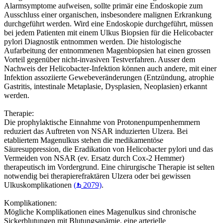
Alarmsymptome aufweisen, sollte primär eine Endoskopie zum
Ausschluss einer organischen, insbesondere malignen Erkrankung
durchgeführt werden. Wird eine Endoskopie durchgeführt, müssen
bei jedem Patienten mit einem Ulkus Biopsien für die Helicobacter
pylori Diagnostik entnommen werden. Die histologische
Aufarbeitung der entnommenen Magenbiopsien hat einen grossen
Vorteil gegenüber nicht-invasiven Testverfahren. Ausser dem
Nachweis der Helicobacter-Infektion können auch andere, mit einer
Infektion assoziierte Gewebeveränderungen (Entzündung, atrophie
Gastritis, intestinale Metaplasie, Dysplasien, Neoplasien) erkannt
werden.
Therapie:
Die prophylaktische Einnahme von Protonenpumpenhemmern
reduziert das Auftreten von NSAR induzierten Ulzera. Bei
etabliertem Magenulkus stehen die medikamentöse
Säuresuppression, die Eradikation von Helicobacter pylori und das
Vermeiden von NSAR (ev. Ersatz durch Cox-2 Hemmer)
therapeutisch im Vordergrund. Eine chirurgische Therapie ist selten
notwendig bei therapierefraktären Ulzera oder bei gewissen
Ulkuskomplikationen
(
2079)
.
Komplikationen:
Mögliche Komplikationen eines Magenulkus sind chronische
Sickerblutungen mit Blutungsanämie, eine arterielle