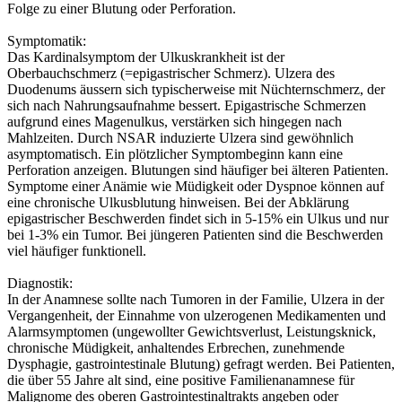
Folge zu einer Blutung oder Perforation.
Symptomatik:
Das Kardinalsymptom der Ulkuskrankheit ist der
Oberbauchschmerz (=epigastrischer Schmerz). Ulzera des
Duodenums äussern sich typischerweise mit Nüchternschmerz, der
sich nach Nahrungsaufnahme bessert. Epigastrische Schmerzen
aufgrund eines Magenulkus, verstärken sich hingegen nach
Mahlzeiten. Durch NSAR induzierte Ulzera sind gewöhnlich
asymptomatisch. Ein plötzlicher Symptombeginn kann eine
Perforation anzeigen. Blutungen sind häufiger bei älteren Patienten.
Symptome einer Anämie wie Müdigkeit oder Dyspnoe können auf
eine chronische Ulkusblutung hinweisen. Bei der Abklärung
epigastrischer Beschwerden findet sich in 5-15% ein Ulkus und nur
bei 1-3% ein Tumor. Bei jüngeren Patienten sind die Beschwerden
viel häufiger funktionell.
Diagnostik:
In der Anamnese sollte nach Tumoren in der Familie, Ulzera in der
Vergangenheit, der Einnahme von ulzerogenen Medikamenten und
Alarmsymptomen (ungewollter Gewichtsverlust, Leistungsknick,
chronische Müdigkeit, anhaltendes Erbrechen, zunehmende
Dysphagie, gastrointestinale Blutung) gefragt werden. Bei Patienten,
die über 55 Jahre alt sind, eine positive Familienanamnese für
Malignome des oberen Gastrointestinaltrakts angeben oder