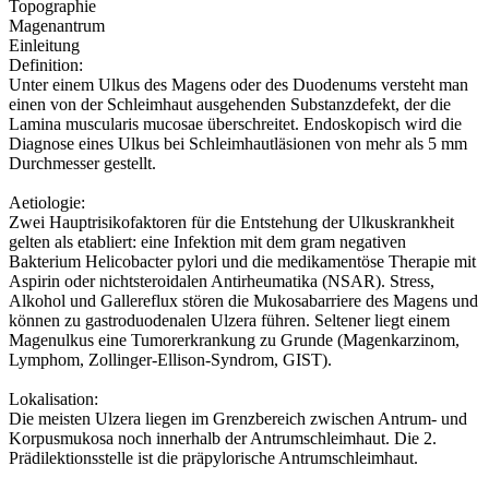
Topographie
Magenantrum
Einleitung
Definition:
Unter einem Ulkus des Magens oder des Duodenums versteht man
einen von der Schleimhaut ausgehenden Substanzdefekt, der die
Lamina muscularis mucosae überschreitet. Endoskopisch wird die
Diagnose eines Ulkus bei Schleimhautläsionen von mehr als 5 mm
Durchmesser gestellt.
Aetiologie:
Zwei Hauptrisikofaktoren für die Entstehung der Ulkuskrankheit
gelten als etabliert: eine Infektion mit dem gram negativen
Bakterium Helicobacter pylori und die medikamentöse Therapie mit
Aspirin oder nichtsteroidalen Antirheumatika (NSAR). Stress,
Alkohol und Gallereflux stören die Mukosabarriere des Magens und
können zu gastroduodenalen Ulzera führen. Seltener liegt einem
Magenulkus eine Tumorerkrankung zu Grunde (Magenkarzinom,
Lymphom, Zollinger-Ellison-Syndrom, GIST).
Lokalisation:
Die meisten Ulzera liegen im Grenzbereich zwischen Antrum- und
Korpusmukosa noch innerhalb der Antrumschleimhaut. Die 2.
Prädilektionsstelle ist die präpylorische Antrumschleimhaut.