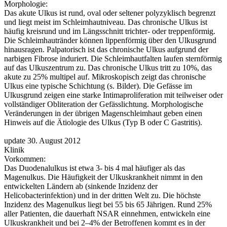
Morphologie:
Das akute Ulkus ist rund, oval oder seltener polyzyklisch begrenzt
und liegt meist im Schleimhautniveau. Das chronische Ulkus ist
häufig kreisrund und im Längsschnitt trichter- oder treppenförmig.
Die Schleimhautränder können lippenförmig über den Ulkusgrund
hinausragen. Palpatorisch ist das chronische Ulkus aufgrund der
narbigen Fibrose induriert. Die Schleimhautfalten laufen sternförmig
auf das Ulkuszentrum zu. Das chronische Ulkus tritt zu 10%, das
akute zu 25% multipel auf. Mikroskopisch zeigt das chronische
Ulkus eine typische Schichtung (s. Bilder). Die Gefässe im
Ulkusgrund zeigen eine starke Intimaproliferation mit teilweiser oder
vollständiger Obliteration der Gefässlichtung. Morphologische
Veränderungen in der übrigen Magenschleimhaut geben einen
Hinweis auf die Ätiologie des Ulkus (Typ B oder C Gastritis).
update 30. August 2012
Klinik
Vorkommen:
Das Duodenalulkus ist etwa 3- bis 4 mal häufiger als das
Magenulkus. Die Häufigkeit der Ulkuskrankheit nimmt in den
entwickelten Ländern ab (sinkende Inzidenz der
Helicobacterinfektion) und in der dritten Welt zu. Die höchste
Inzidenz des Magenulkus liegt bei 55 bis 65 Jährigen. Rund 25%
aller Patienten, die dauerhaft NSAR einnehmen, entwickeln eine
Ulkuskrankheit und bei 2–4% der Betroffenen kommt es in der