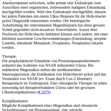
Alarmsymptome aufweisen, sollte primär eine Endoskopie zum
Ausschluss einer organischen, insbesondere malignen Erkrankung
durchgeführt werden. Wird eine Endoskopie durchgeführt, müssen
bei jedem Patienten mit einem Ulkus Biopsien für die Helicobacter
pylori Diagnostik entnommen werden. Die histologische
Aufarbeitung der entnommenen Magenbiopsien hat einen grossen
Vorteil gegenüber nicht-invasiven Testverfahren. Ausser dem
Nachweis der Helicobacter-Infektion können auch andere, mit einer
Infektion assoziierte Gewebeveränderungen (Entzündung, atrophie
Gastritis, intestinale Metaplasie, Dysplasien, Neoplasien) erkannt
werden.
Therapie:
Die prophylaktische Einnahme von Protonenpumpenhemmern
reduziert das Auftreten von NSAR induzierten Ulzera. Bei
etabliertem Magenulkus stehen die medikamentöse
Säuresuppression, die Eradikation von Helicobacter pylori und das
Vermeiden von NSAR (ev. Ersatz durch Cox-2 Hemmer)
therapeutisch im Vordergrund. Eine chirurgische Therapie ist selten
notwendig bei therapierefraktären Ulzera oder bei gewissen
Ulkuskomplikationen
(
2079)
.
Komplikationen:
Mögliche Komplikationen eines Magenulkus sind chronische
Sickerblutungen mit Blutungsanämie, eine arterielle