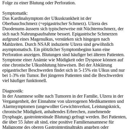
Folge zu einer Blutung oder Perforation.
Symptomatik:
Das Kardinalsymptom der Ulkuskrankheit ist der
Oberbauchschmerz (=epigastrischer Schmerz). Ulzera des
Duodenums äussern sich typischerweise mit Nüchternschmerz, der
sich nach Nahrungsaufnahme bessert. Epigastrische Schmerzen
aufgrund eines Magenulkus, verstärken sich hingegen nach
Mahlzeiten. Durch NSAR induzierte Ulzera sind gewöhnlich
asymptomatisch. Ein plötzlicher Symptombeginn kann eine
Perforation anzeigen. Blutungen sind häufiger bei älteren Patienten.
Symptome einer Anämie wie Müdigkeit oder Dyspnoe können auf
eine chronische Ulkusblutung hinweisen. Bei der Abklärung
epigastrischer Beschwerden findet sich in 5-15% ein Ulkus und nur
bei 1-3% ein Tumor. Bei jüngeren Patienten sind die Beschwerden
viel häufiger funktionell.
Diagnostik:
In der Anamnese sollte nach Tumoren in der Familie, Ulzera in der
Vergangenheit, der Einnahme von ulzerogenen Medikamenten und
Alarmsymptomen (ungewollter Gewichtsverlust, Leistungsknick,
chronische Müdigkeit, anhaltendes Erbrechen, zunehmende
Dysphagie, gastrointestinale Blutung) gefragt werden. Bei Patienten,
die über 55 Jahre alt sind, eine positive Familienanamnese für
Malignome des oberen Gastrointestinaltrakts angeben oder