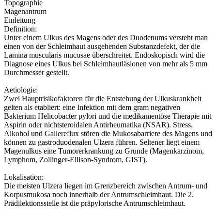
Topographie
Magenantrum
Einleitung
Definition:
Unter einem Ulkus des Magens oder des Duodenums versteht man
einen von der Schleimhaut ausgehenden Substanzdefekt, der die
Lamina muscularis mucosae überschreitet. Endoskopisch wird die
Diagnose eines Ulkus bei Schleimhautläsionen von mehr als 5 mm
Durchmesser gestellt.
Aetiologie:
Zwei Hauptrisikofaktoren für die Entstehung der Ulkuskrankheit
gelten als etabliert: eine Infektion mit dem gram negativen
Bakterium Helicobacter pylori und die medikamentöse Therapie mit
Aspirin oder nichtsteroidalen Antirheumatika (NSAR). Stress,
Alkohol und Gallereflux stören die Mukosabarriere des Magens und
können zu gastroduodenalen Ulzera führen. Seltener liegt einem
Magenulkus eine Tumorerkrankung zu Grunde (Magenkarzinom,
Lymphom, Zollinger-Ellison-Syndrom, GIST).
Lokalisation:
Die meisten Ulzera liegen im Grenzbereich zwischen Antrum- und
Korpusmukosa noch innerhalb der Antrumschleimhaut. Die 2.
Prädilektionsstelle ist die präpylorische Antrumschleimhaut.