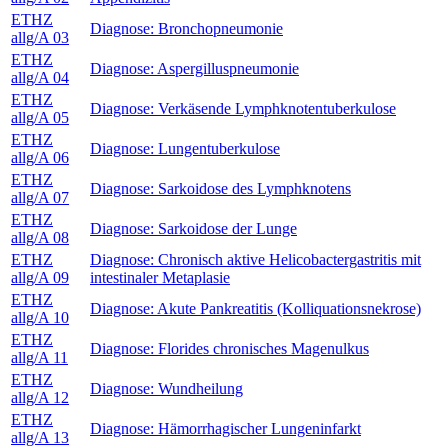
ETHZ
Diagnose: Bronchopneumonie
allg/A 03
ETHZ
Diagnose: Aspergilluspneumonie
allg/A 04
ETHZ
Diagnose: Verkäsende Lymphknotentuberkulose
allg/A 05
ETHZ
Diagnose: Lungentuberkulose
allg/A 06
ETHZ
Diagnose: Sarkoidose des Lymphknotens
allg/A 07
ETHZ
Diagnose: Sarkoidose der Lunge
allg/A 08
ETHZ
Diagnose: Chronisch aktive Helicobactergastritis mit
allg/A 09
intestinaler Metaplasie
ETHZ
Diagnose: Akute Pankreatitis (Kolliquationsnekrose)
allg/A 10
ETHZ
Diagnose: Florides chronisches Magenulkus
allg/A 11
ETHZ
Diagnose: Wundheilung
allg/A 12
ETHZ
Diagnose: Hämorrhagischer Lungeninfarkt
allg/A 13