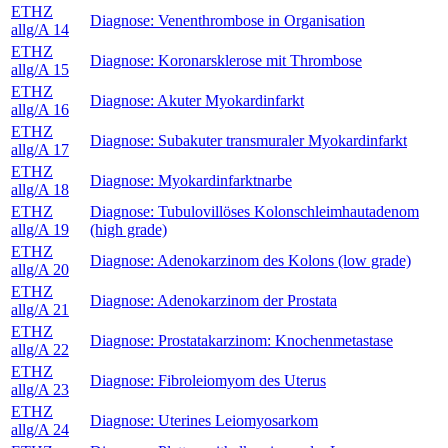
ETHZ
Diagnose: Venenthrombose in Organisation
allg/A 14
ETHZ
Diagnose: Koronarsklerose mit Thrombose
allg/A 15
ETHZ
Diagnose: Akuter Myokardinfarkt
allg/A 16
ETHZ
Diagnose: Subakuter transmuraler Myokardinfarkt
allg/A 17
ETHZ
Diagnose: Myokardinfarktnarbe
allg/A 18
ETHZ
Diagnose: Tubulovillöses Kolonschleimhautadenom
allg/A 19
(high grade)
ETHZ
Diagnose: Adenokarzinom des Kolons (low grade)
allg/A 20
ETHZ
Diagnose: Adenokarzinom der Prostata
allg/A 21
ETHZ
Diagnose: Prostatakarzinom: Knochenmetastase
allg/A 22
ETHZ
Diagnose: Fibroleiomyom des Uterus
allg/A 23
ETHZ
Diagnose: Uterines Leiomyosarkom
allg/A 24