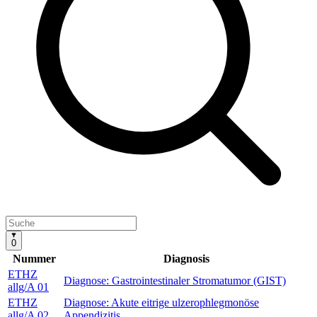
0
Nummer
Diagnosis
ETHZ
Diagnose: Gastrointestinaler Stromatumor (GIST)
allg/A 01
ETHZ
Diagnose: Akute eitrige ulzerophlegmonöse
allg/A 02
Appendizitis