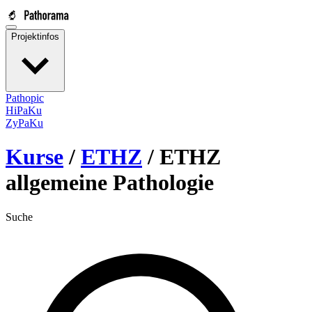
Projektinfos
Pathopic
HiPaKu
ZyPaKu
Kurse
/
ETHZ
/
ETHZ
allgemeine Pathologie
Suche