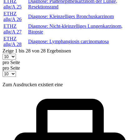
ETHZ
Diagnose: Plattenepithelkarzinom der Lunge,
allg/A 25
Resektionsrand
ETHZ
Diagnose: Kleinzelliges Bronchuskarzinom
allg/A 26
ETHZ
Diagnose: Nicht-kleinzelliges Lungenkarzinom,
allg/A 27
Biopsie
ETHZ
Diagnose: Lymphangiosis carcinomatosa
allg/A 28
Zeige 1 bis 28 von 28 Ergebnissen
pro Seite
pro Seite
Zum Ausdrucken existiert eine