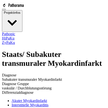
Projektinfos
Pathopic
HiPaKu
ZyPaKu
Staats/
Subakuter
transmuraler Myokardinfarkt
Diagnose
Subakuter transmuraler Myokardinfarkt
Diagnose Gruppe
vaskulär / Durchblutungsstörung
Differenzialdiagnose
Akuter Myokardinfarkt
Interstitielle Myokarditis