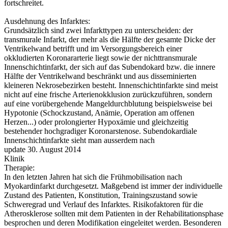
fortschreitet.
Ausdehnung des Infarktes:
Grundsätzlich sind zwei Infarkttypen zu unterscheiden: der
transmurale Infarkt, der mehr als die Hälfte der gesamte Dicke der
Ventrikelwand betrifft und im Versorgungsbereich einer
okkludierten Koronararterie liegt sowie der nichttransmurale
Innenschichtinfarkt, der sich auf das Subendokard bzw. die innere
Hälfte der Ventrikelwand beschränkt und aus disseminierten
kleineren Nekrosebezirken besteht. Innenschichtinfarkte sind meist
nicht auf eine frische Arterienokklusion zurückzuführen, sondern
auf eine vorübergehende Mangeldurchblutung beispielsweise bei
Hypotonie (Schockzustand, Anämie, Operation am offenen
Herzen...) oder prolongierter Hypoxämie und gleichzeitig
bestehender hochgradiger Koronarstenose. Subendokardiale
Innenschichtinfarkte sieht man ausserdem nach
update 30. August 2014
Klinik
Therapie:
In den letzten Jahren hat sich die Frühmobilisation nach
Myokardinfarkt durchgesetzt. Maßgebend ist immer der individuelle
Zustand des Patienten, Konstitution, Trainingszustand sowie
Schweregrad und Verlauf des Infarktes. Risikofaktoren für die
Atherosklerose sollten mit dem Patienten in der Rehabilitationsphase
besprochen und deren Modifikation eingeleitet werden. Besonderen