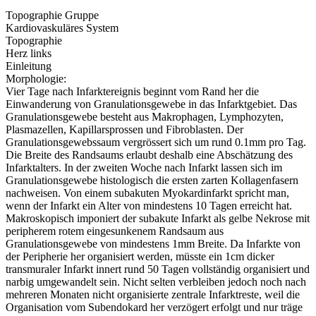
Topographie Gruppe
Kardiovaskuläres System
Topographie
Herz links
Einleitung
Morphologie:
Vier Tage nach Infarktereignis beginnt vom Rand her die
Einwanderung von Granulationsgewebe in das Infarktgebiet. Das
Granulationsgewebe besteht aus Makrophagen, Lymphozyten,
Plasmazellen, Kapillarsprossen und Fibroblasten. Der
Granulationsgewebssaum vergrössert sich um rund 0.1mm pro Tag.
Die Breite des Randsaums erlaubt deshalb eine Abschätzung des
Infarktalters. In der zweiten Woche nach Infarkt lassen sich im
Granulationsgewebe histologisch die ersten zarten Kollagenfasern
nachweisen. Von einem subakuten Myokardinfarkt spricht man,
wenn der Infarkt ein Alter von mindestens 10 Tagen erreicht hat.
Makroskopisch imponiert der subakute Infarkt als gelbe Nekrose mit
peripherem rotem eingesunkenem Randsaum aus
Granulationsgewebe von mindestens 1mm Breite. Da Infarkte von
der Peripherie her organisiert werden, müsste ein 1cm dicker
transmuraler Infarkt innert rund 50 Tagen vollständig organisiert und
narbig umgewandelt sein. Nicht selten verbleiben jedoch noch nach
mehreren Monaten nicht organisierte zentrale Infarktreste, weil die
Organisation vom Subendokard her verzögert erfolgt und nur träge