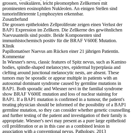
grossen, vesikulären, leicht pleomorphen Zellkernen mit
prominenten eosinophilen Nukleolen. An einigen Stellen sind
tumorinfiltrierente Lymphozyten erkennbar.
Zusatzbefund
Die grossen epitheloiden Zellproliferate zeigen einen Verlust der
BAP1 Expression im Zellkern. Die Zellkerne des gewöhnlichen
Naevusanteils sind positiv. Beide Komponenten sind
immunhistochemisch positiv für die BRAF V600E Mutation.
Klinik
Papillomatöser Naevus am Rücken einer 21 jährigen Patientin.
Kommentar
In Wiesner's nevu, classic features of Spitz nevus, such as Kamino
bodies, spindle-shaped melanocytes, epidermal hyperplasia and
clefting around junctional melanocytic nests, are absent. These
tumors may be sporadic or appear multiple in patients with an
autosomal dominant syndrome caused by germline mutations in
BAP1. Both sporadic and Wiesner nevi in the familial syndrome
show BRAF V600E mutation and loss of nuclear staining for
BAP1. If a BAP1 mutation is confirmed in a tumour, the patient's
treating physician should be informed of the possibility of a BAP1
germline mutation, so they can consider whether genetic counselling
and further testing of the patient and investigation of their family is
appropriate. Wiesner's nevi may present as a pure large epithelioid
cell proliferation or as in this case as a combined lesion in
association with a conventional nevus. Pathology. 2013