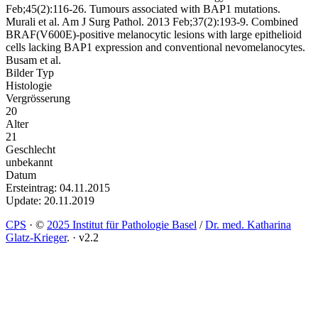
Feb;45(2):116-26. Tumours associated with BAP1 mutations.
Murali et al. Am J Surg Pathol. 2013 Feb;37(2):193-9. Combined
BRAF(V600E)-positive melanocytic lesions with large epithelioid
cells lacking BAP1 expression and conventional nevomelanocytes.
Busam et al.
Bilder Typ
Histologie
Vergrösserung
20
Alter
21
Geschlecht
unbekannt
Datum
Ersteintrag: 04.11.2015
Update: 20.11.2019
CPS
·
©
2025 Institut für Pathologie Basel
/
Dr. med. Katharina
Glatz-Krieger
.
·
v2.2