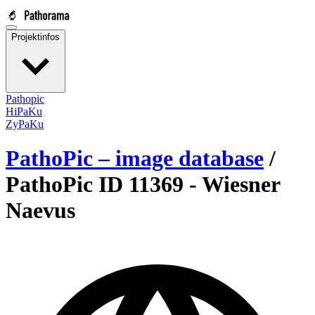
Projektinfos
Pathopic
HiPaKu
ZyPaKu
PathoPic – image database
/
PathoPic ID 11369 -
Wiesner
Naevus